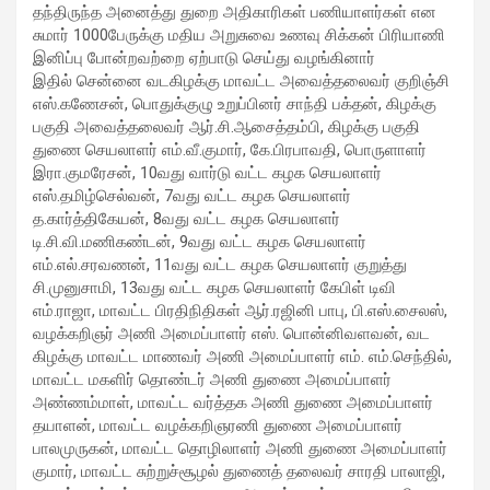
தந்திருந்த அனைத்து துறை அதிகாரிகள் பணியாளர்கள் என
using conventional balloons. ELCA enabled us to precisely
சுமார் 1000பேருக்கு மதிய அறுசுவை உணவு சிக்கன் பிரியாணி
remove the obstruction and successfully complete the
இனிப்பு போன்றவற்றை ஏற்பாடு செய்து வழங்கினார்
angioplasty. Combining these two advanced technologies allowed
இதில் சென்னை வடகிழக்கு மாவட்ட அவைத்தலைவர் குறிஞ்சி
us to safely treat a patient who would otherwise have faced a
எஸ்.கணேசன், பொதுக்குழு உறுப்பினர் சாந்தி பக்தன், கிழக்கு
significantly higher risk." Patients with severely weakened heart
பகுதி அவைத்தலைவர் ஆர்.சி.ஆசைத்தம்பி, கிழக்கு பகுதி
function and complex coronary artery disease often require more
துணை செயலாளர் எம்.வீ.குமார், கே.பிரபாவதி, பொருளாளர்
than conventional angioplasty. While this approach is not a
இரா.குமரேசன், 10வது வார்டு வட்ட கழக செயலாளர்
replacement for bypass surgery, it enables doctors to perform
எஸ்.தமிழ்செல்வன், 7வது வட்ட கழக செயலாளர்
high-risk angioplasty more safely in carefully selected patients.
த.கார்த்திகேயன், 8வது வட்ட கழக செயலாளர்
Prashanth Hospitals continues to strengthen its advanced
டி.சி.வி.மணிகண்டன், 9வது வட்ட கழக செயலாளர்
interventional cardiology programme with state-of-the-art Cath
எம்.எல்.சரவணன், 11வது வட்ட கழக செயலாளர் குறுத்து
Labs, experienced specialists and advanced technologies to
சி.முனுசாமி, 13வது வட்ட கழக செயலாளர் கேபிள் டிவி
provide comprehensive cardiac care for patients across the
எம்.ராஜா, மாவட்ட பிரதிநிதிகள் ஆர்.ரஜினி பாபு, பி.எஸ்.சைலஸ்,
region. About Prashanth Hospitals: Prashanth Hospitals is a
வழக்கறிஞர் அணி அமைப்பாளர் எஸ். பொன்னிவளவன், வட
multidisciplinary hospital that provides sophisticated and
கிழக்கு மாவட்ட மாணவர் அணி அமைப்பாளர் எம். எம்.செந்தில்,
dedicated healthcare services by professionally trained experts.
மாவட்ட மகளிர் தொண்டர் அணி துணை அமைப்பாளர்
Prashanth Super- specialty Hospital at Velachery and Kolathur is
அண்ணம்மாள், மாவட்ட வர்த்தக அணி துணை அமைப்பாளர்
one of the best- and well-known multi- specialty hospitals in
தயாளன், மாவட்ட வழக்கறிஞரணி துணை அமைப்பாளர்
Chennai. These facilities have well trained and skilled nursing
பாலமுருகன், மாவட்ட தொழிலாளர் அணி துணை அமைப்பாளர்
staff who can take good care of the patients. The vision is to
குமார், மாவட்ட சுற்றுச்சூழல் துணைத் தலைவர் சாரதி பாலாஜி,
become an internationally renowned medical institute by providing