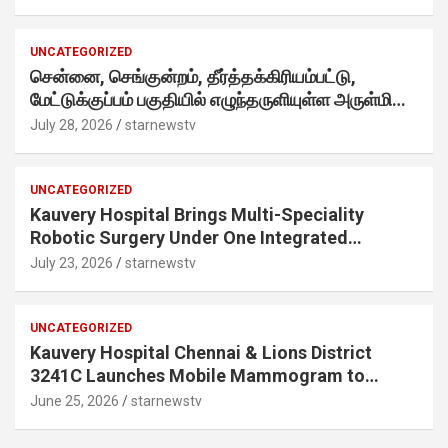
internet-first behaviour, turning playful banter
into a creator-led campaign rooted in sharing.
UNCATEGORIZED
சென்னை, செங்குன்றம், தீர்த்தக்கிரியம்பட்டு,
மேட்டுக்குப்பம் பகுதியில் எழுந்தருளியுள்ள அருள்மிகு
ஸ்ரீதேவி முத்துமாரியம்மன் ஆலய கும்பாபிஷேக விழா
July 28, 2026
starnewstv
வெகு விமரிசையாக நடைபெற்றது.
UNCATEGORIZED
Kauvery Hospital Brings Multi-Speciality
Robotic Surgery Under One Integrated
Programme Across Its Chennai Hospitals
July 23, 2026
starnewstv
UNCATEGORIZED
Kauvery Hospital Chennai & Lions District
3241C Launches Mobile Mammogram to
Improve Access to Early Breast Cancer
June 25, 2026
starnewstv
Screening