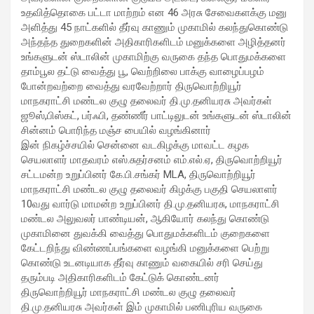
workload throughout the procedure, enabling a safer Protected
உதவித்தொகை பட்டா மாற்றம் என 46 அரசு சேவைகளக்கு மனு
PCI. Once the patient's condition was stabilised, the team
அளித்து 45 நாட்களில் தீர்வு காணும் முகாமில் கலந்துகொண்டு
identified that the blocked artery contained a complex mix of
அந்தந்த துறைகளின் அதிகாரிகளிடம் மனுக்களை அழித்தனர்
fresh blood clot, hardened plaque and scar tissue, preventing
உங்களுடன் ஸ்டாலின் முகாமிற்கு வருகை தந்த பொதுமக்களை
conventional balloons from crossing the blockage. Doctors then
தாம்பூல தட்டு வைத்து பூ, வெற்றிலை பாக்கு வாழைப்பழம்
used Excimer Laser Coronary Atherectomy (ELCA) to precisely
போன்றவற்றை வைத்து வரவேற்றார் திருவொற்றியூர்
clear the obstruction, creating a pathway for balloon angioplasty
மாநகராட்சி மண்டல குழு தலைவர் தி.மு.தனியரசு அவர்கள்
and successful stent placement. The three-hour procedure,
ஜூஸ்,பிஸ்கட், பர்ஃபி, தண்ணீர் பாட்டிலுடன் உங்களுடன் ஸ்டாலின்
including the stent placement and removal of the Impella device,
சின்னம் பொரிந்த மஞ்ச பையில் வழங்கினார்
was completed successfully. The patient recovered well, was
இன் நிகழ்ச்சயில் சென்னை வடகிழக்கு மாவட்ட கழக
discharged in a stable condition. Speaking about the case, Dr.
செயலாளர் மாதவரம் எஸ்.சுதர்சனம் எம்.எல்.ஏ, திருவொற்றியூர்
Aravind Duruvasal, Senior Consultant – Interventional
சட்டமன்ற உறுப்பினர் கே.பி.சங்கர் MLA, திருவொற்றியூர்
Cardiologist, Prashanth Hospitals, said, "The patient was diabetic
மாநகராட்சி மண்டல குழு தலைவர் கிழக்கு பகுதி செயலாளர்
and was found to have suffered a previous silent heart attack
10வது வார்டு மாமன்ற உறுப்பினர் தி.மு.தனியரசு, மாநகராட்சி
without being aware of it, making the case even more complex. In
மண்டல அலுவலர் பாண்டியன், ஆகியோர் கலந்து கொண்டு
such critically ill patients,performing a conventional angioplasty
முகாமினை துவக்கி வைத்து பொதுமக்களிடம் குறைகளை
can be extremely risky, as the heart may not tolerate temporary
கேட்டறிந்து விண்ணப்பங்களை வழங்கி மனுக்களை பெற்று
interruptions in blood flow during the procedure. His heart was
கொண்டு உடனடியாக தீர்வு காணும் வகையில் சரி செய்து
functioning at only 30%, leaving virtually no margin for error during
தரும்படி அதிகாரிகளிடம் கேட்டுக் கொண்டனர்
angioplasty. Using Impella allowed us to safely support his
திருவொற்றியூர் மாநகராட்சி மண்டல குழு தலைவர்
circulation while we performed the intervention. However, the
தி.மு.தனியரசு அவர்கள் இம் முகாமில் பணிபுரிய வருகை
blockage itself was extremely complex and could not be crossed