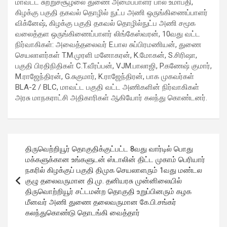
மாவட்ட சுற்றுச்சூழலை துணை அமைப்பாளர் பால உமாபதி,
excellent health care services to the patients, and the mission is
கிழக்கு பகுதி தகவல் தொழில் நுட்ப அணி ஒருங்கிணைப்பாளர்
to maintain the trust of the patient by providing good quality of
விக்னேஷ், கிழக்கு பகுதி தகவல் தொழில்நுட்ப அணி சமூக
health care. The values on which Prashanth Super-specialty
வலைத்தள ஒருங்கிணைப்பாளர் லிங்கேஸ்வரன், 10வது வட்ட
Hospitals function are quality of care, respect, competence, the
நிர்வாகிகள்: அவைத்தலைவர் E.பால சுப்பிரமணியன், துணை
effectiveness of the treatment, safety, and creating health
செயலாளர்கள் T.M.முரளி மனோகரன், K.மோகன், S.சிரிஷா,
awareness among the people. Prashanth Super- specialty
பகுதி பிரதிநிதிகள் C.T.வீரப்பன், VJM.பாலாஜி, P.கணேஷ் குமார்,
Hospitals also provides various health care packages for check-
M.ராஜேந்திரன், G.சுகுமார், K.ராஜேந்திரன், பாக முகவர்கள்
ups and diagnosis of any ailment and their treatments.
BLA-2 / BLC, மாவட்ட பகுதி வட்ட அணிகளின் நிர்வாகிகள்
அரசு மாநகராட்சி அதிகாரிகள் ஆகியோர் கலந்து கொண்டனர்.
Post
திருவெற்றியூர் தொகுதிக்குட்பட்ட 8வது வார்டில் பொது
navigation
மக்களுக்கான உங்களுடன் ஸ்டாலின் திட்ட முகாம் பெரியார்
நகரில் கிழக்குப் பகுதி திமுக செயலாளரும் 1வது மண்டல
குழு தலைவருமான தி.மு. தனியரசு முன்னிலையில்
திருவொற்றியூர் சட்டமன்ற தொகுதி உறுப்பினரும் கழக
மீனவர் அணி துணை தலைவருமான கே.பி.சங்கர்
கலந்துகொண்டு தொடங்கி வைத்தார்