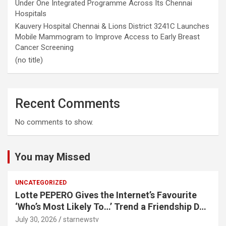
Under One Integrated Programme Across Its Chennai
Hospitals
Kauvery Hospital Chennai & Lions District 3241C Launches
Mobile Mammogram to Improve Access to Early Breast
Cancer Screening
(no title)
Recent Comments
No comments to show.
You may Missed
UNCATEGORIZED
Lotte PEPERO Gives the Internet’s Favourite
‘Who’s Most Likely To…’ Trend a Friendship Day
Twist· ‘Certified Squad Favorite’ builds on an
July 30, 2026
starnewstv