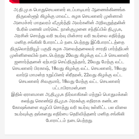
workload throughout the procedure, enabling a safer Protected
PCI. Once the patient's condition was stabilised, the team
அ.தி.மு.க பொதுசெயலாளர் எடப்பாடியார் ஆணைக்கிணங்க
identified that the blocked artery contained a complex mix of
திருவள்ளூர் கிழக்கு மாவட்ட கழக செயலாளர் முன்னாள்
fresh blood clot, hardened plaque and scar tissue, preventing
அமைச்சர் மாதவரம் வீ,மூர்த்தி அவர்களின் அறிவுறுத்தலின்
conventional balloons from crossing the blockage. Doctors then
பேரில் மணலி மார்கெட் நான்குமுனை சந்திப்பில் தி,மு,க,
used Excimer Laser Coronary Atherectomy (ELCA) to precisely
அரசின் சொத்து வரி உயர்வு மின்சார வரி உயர்வை எதிர்த்து
clear the obstruction, creating a pathway for balloon angioplasty
மனித சங்கிலி போராட்டம் நடைபெற்றது இப்போராட்டத்தை
and successful stent placement. The three-hour procedure,
திருவொற்றியூர் பகுதி கழக அவைத்தலைவர் சாரதி பார்த்திபன்
including the stent placement and removal of the Impella device,
முன்னிலையில் நடைபெற்றது 20வது கிழக்கு வட்டச் செயலாளர்
was completed successfully. The patient recovered well, was
ஜனார்த்தனன் ஏற்பாடு செய்திருந்தார், 20வது மேற்கு வட்ட
discharged in a stable condition. Speaking about the case, Dr.
செயலாளர் பிரகாஷ், 18வது கிழக்கு வட்ட செயலாளர், 18வது
Aravind Duruvasal, Senior Consultant – Interventional
வார்டு மாமன்ற உறுப்பினர் ஸ்ரீதரன், 22வது கிழக்கு வட்ட
Cardiologist, Prashanth Hospitals, said, "The patient was diabetic
செயலாளர் சிவகுமார், 18வது மேற்கு வட்ட செயலாளர்
and was found to have suffered a previous silent heart attack
பட்டாபிராமன்,என
without being aware of it, making the case even more complex. In
இதில் ஏராளமான அ,தி,மு,க நிர்வாகிகள் மற்றும் பொதுமக்கள்
such critically ill patients,performing a conventional angioplasty
கலந்து கொண்டு தி,மு,க அரசுக்கு எதிராக கண்டன
can be extremely risky, as the heart may not tolerate temporary
கோஷங்களை எழுப்பி சொத்து வரி உயர்வு உள்ளிட்ட பல விலை
interruptions in blood flow during the procedure. His heart was
உயர்வுக்கு தங்களது எதிர்பை தெரிவித்தனர் மனித சங்கிலி
functioning at only 30%, leaving virtually no margin for error during
போராட்டம் நடைபெற்றது.
angioplasty. Using Impella allowed us to safely support his
circulation while we performed the intervention. However, the
blockage itself was extremely complex and could not be crossed