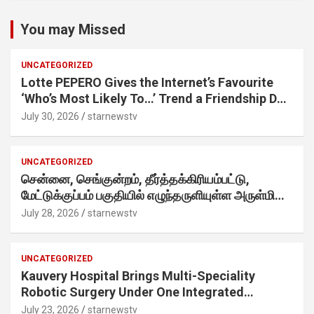
You may Missed
UNCATEGORIZED
Lotte PEPERO Gives the Internet’s Favourite
‘Who’s Most Likely To…’ Trend a Friendship Day
Twist· ‘Certified Squad Favorite’ builds on an
July 30, 2026
starnewstv
internet-first behaviour, turning playful banter
into a creator-led campaign rooted in sharing.
UNCATEGORIZED
சென்னை, செங்குன்றம், தீர்த்தக்கிரியம்பட்டு,
மேட்டுக்குப்பம் பகுதியில் எழுந்தருளியுள்ள அருள்மிகு
ஸ்ரீதேவி முத்துமாரியம்மன் ஆலய கும்பாபிஷேக விழா
July 28, 2026
starnewstv
வெகு விமரிசையாக நடைபெற்றது.
UNCATEGORIZED
Kauvery Hospital Brings Multi-Speciality
Robotic Surgery Under One Integrated
Programme Across Its Chennai Hospitals
July 23, 2026
starnewstv