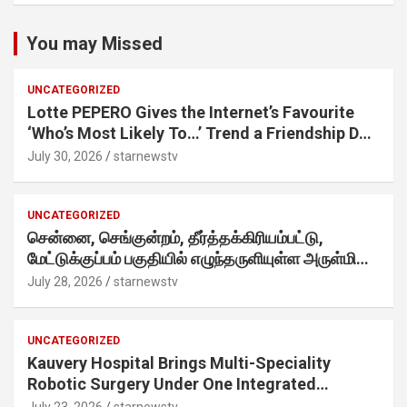
You may Missed
UNCATEGORIZED
Lotte PEPERO Gives the Internet’s Favourite
‘Who’s Most Likely To…’ Trend a Friendship Day
Twist· ‘Certified Squad Favorite’ builds on an
July 30, 2026
starnewstv
internet-first behaviour, turning playful banter
into a creator-led campaign rooted in sharing.
UNCATEGORIZED
சென்னை, செங்குன்றம், தீர்த்தக்கிரியம்பட்டு,
மேட்டுக்குப்பம் பகுதியில் எழுந்தருளியுள்ள அருள்மிகு
ஸ்ரீதேவி முத்துமாரியம்மன் ஆலய கும்பாபிஷேக விழா
July 28, 2026
starnewstv
வெகு விமரிசையாக நடைபெற்றது.
UNCATEGORIZED
Kauvery Hospital Brings Multi-Speciality
Robotic Surgery Under One Integrated
Programme Across Its Chennai Hospitals