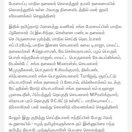
workload throughout the procedure, enabling a safer Protected
பேரமைப்பு மாநில தலைவர் கொளத்தூர் த.ரவி தலைமையில்
PCI. Once the patient's condition was stabilised, the team
கொளத்தூரில் உள்ள அவரது நினைவிடத்தில் மலர் தூவி
identified that the blocked artery contained a complex mix of
வீரவணக்கம் செலுத்தினர்.
fresh blood clot, hardened plaque and scar tissue, preventing
conventional balloons from crossing the blockage. Doctors then
இதில் தமிழ்நாடு அனைத்து வணிகர் சங்க பேரமைப்பின் மாநில
used Excimer Laser Coronary Atherectomy (ELCA) to precisely
ஆலோசகர் அ.இல.சிந்தா, சென்னை மண்டல தலைவர்
clear the obstruction, creating a pathway for balloon angioplasty
செ.அருணாசல மூர்த்தி, மாநில செய்தி தொடர்பாளர்
and successful stent placement. The three-hour procedure,
எம்.பி.ரமேஷ், மாநில இணை செயலாளர் சுவை டி.ராஜா, மாவட்ட
including the stent placement and removal of the Impella device,
தலைவர்கள் A.ஜெயராமன், வே.செல்வநாயகம், பழம் பொருள்
was completed successfully. The patient recovered well, was
பொன்.கற்குவேல் ராஜன், மாவட்ட பொருளாளர் கே.சுயம்லிங்கம்,
discharged in a stable condition. Speaking about the case, Dr.
ரியல்ஸ்டேட் சங்க தலைவர் M.லாரன்ஸ், செயலாளர்
Aravind Duruvasal, Senior Consultant – Interventional
M.முருகேசன், பொருளார் K.சிவக்குமார், தின்பண்ட
Cardiologist, Prashanth Hospitals, said, "The patient was diabetic
விற்பனையாளர் சங்க பொதுசெயலாளர் T.ராஜேஷ், சூரப்பட்டு
and was found to have suffered a previous silent heart attack
வியாபாரிகள் சங்க தலைவர் பி.கோபால், வில்லிவாக்கம் வடக்கு
without being aware of it, making the case even more complex. In
ரேட்ஹில்ஸ் ரோடு வியாபாரிகள் சங்க தலைவர் எம்.ஏ.ஹாஜா
such critically ill patients,performing a conventional angioplasty
முகையதீன், அம்பத்தூர் தொகுதி செயலாளர் M.P.ரவிக்குமார்,
can be extremely risky, as the heart may not tolerate temporary
விநாயக புரம் தொகுதி D.C.கிட்டு உள்ளிட்ட மாநில,மாவட்ட,
interruptions in blood flow during the procedure. His heart was
நிர்வாகிகள் பலர் கலந்து கொண்டு வீரவணக்கம் செலுத்தினர்.
functioning at only 30%, leaving virtually no margin for error during
மேலும் இது குறித்து செய்தியாளர் சந்திப்பின் போது அவர்
angioplasty. Using Impella allowed us to safely support his
கூறுகையில்:- ஈழத் தமிழர்களுக்காக தம் இன்னுயிரை ஈந்த
circulation while we performed the intervention. However, the
தமிழீழ தியாகி முத்துக்குமாரின் பெயரை கொளத்தூர்
blockage itself was extremely complex and could not be crossed